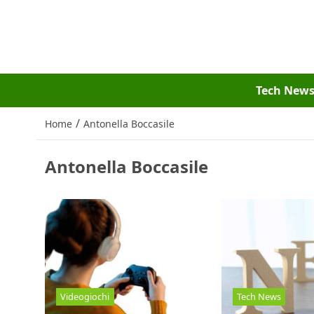
Tech New
/
Home
Antonella Boccasile
Antonella Boccasile
Videogiochi
Tech News