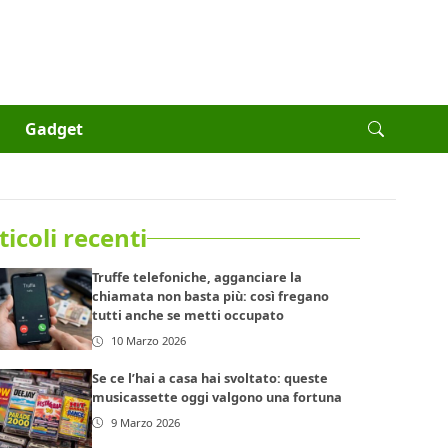
Gadget
ticoli recenti
Truffe telefoniche, agganciare la
chiamata non basta più: così fregano
tutti anche se metti occupato
10 Marzo 2026
Se ce l’hai a casa hai svoltato: queste
musicassette oggi valgono una fortuna
9 Marzo 2026