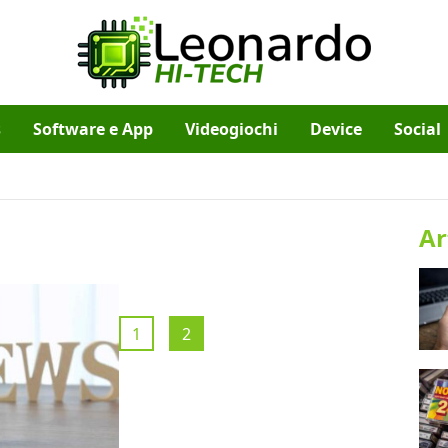
s
Software e App
Videogiochi
Device
Social
Ar
1
2