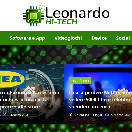
s
Software e App
Videogiochi
Device
Social
Tech News
ccia Euronics: l’accessorio
Lascia perdere Netflix, ora
 richiesto, ora costa
vedere 5000 film e telefilm
pranzo allo store
spendere un euro
a
5 Marzo 2026
Valentina Giungati
5 Marzo 2026