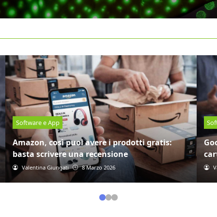
Software e App
Sof
Numero sconosciuto, con questo trucco
legale puoi sapere subito chi si nasconde: è
Age
semplicissimo
via
Silvia Dalia
6 Marzo 2026
A