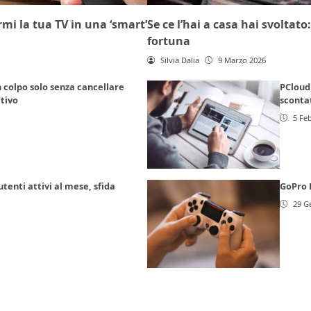
mi la tua TV in una ‘smart’
Se ce l’hai a casa hai svolta
fortuna
Silvia Dalia
9 Marzo 2026
 colpo solo senza cancellare
PCloud 
itivo
scontat
5 Fe
utenti attivi al mese, sfida
GoPro 
29 G