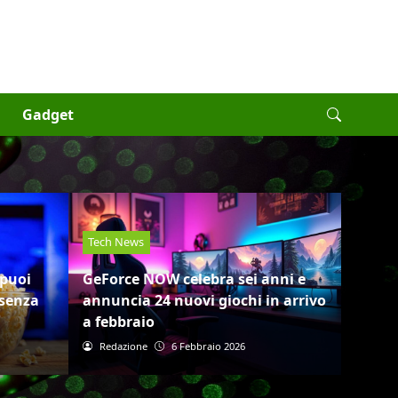
Gadget
Tech News
 puoi
GeForce NOW celebra sei anni e
 senza
annuncia 24 nuovi giochi in arrivo
a febbraio
Redazione
6 Febbraio 2026