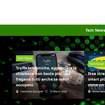
Tech New
Tech News
Tech News
Truffe telefoniche, agganciare la
chiamata non basta più: così
Ikea stra
fregano tutti anche se metti
smart più
occupato
come un 
Valentina Giungati
10 Marzo 2026
Silvia Dali