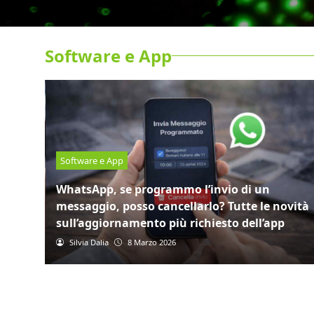
Software e App
Software e App
s:
Google ti sta registrando, entra in questa
cartella: ci sono tutte le tue conversazioni
Valentina Giungati
7 Marzo 2026